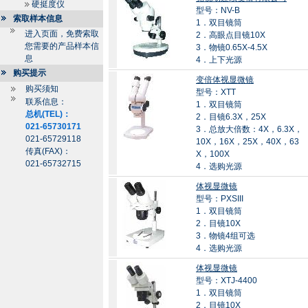
硬挺度仪
型号：NV-B
索取样本信息
1．双目镜筒
进入页面，免费索取
2．高眼点目镜10X
您需要的产品样本信
3．物镜0.65X-4.5X
息
4．上下光源
购买提示
变倍体视显微镜
购买须知
型号：XTT
联系信息：
1．双目镜筒
总机(TEL)：
2．目镜6.3X，25X
021-65730171
3．总放大倍数：4X，6.3X，
021-65729118
10X，16X，25X，40X，63
传真(FAX)：
X，100X
021-65732715
4．选购光源
体视显微镜
型号：PXSIII
1．双目镜筒
2．目镜10X
3．物镜4组可选
4．选购光源
体视显微镜
型号：XTJ-4400
1．双目镜筒
2．目镜10X