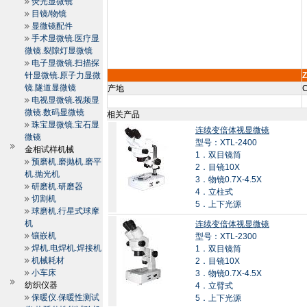
荧光显微镜
目镜/物镜
显微镜配件
手术显微镜.医疗显
微镜.裂隙灯显微镜
电子显微镜.扫描探
针显微镜.原子力显微
Z
镜.隧道显微镜
产地
C
电视显微镜.视频显
微镜.数码显微镜
相关产品
珠宝显微镜.宝石显
连续变倍体视显微镜
微镜
型号：XTL-2400
金相试样机械
1．双目镜筒
预磨机.磨抛机.磨平
2．目镜10X
机.抛光机
3．物镜0.7X-4.5X
研磨机.研磨器
4．立柱式
切割机
5．上下光源
球磨机.行星式球摩
机
连续变倍体视显微镜
镶嵌机
型号：XTL-2300
焊机.电焊机.焊接机
1．双目镜筒
机械耗材
2．目镜10X
小车床
3．物镜0.7X-4.5X
纺织仪器
4．立臂式
保暖仪.保暖性测试
5．上下光源