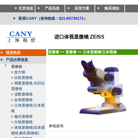
主页信息
产品讯息
应用方案
购买须知
联系CANY（咨询热线：
021-65730171
）
进口体视显微镜 ZEISS
显微镜
>>
显微镜
>>
立体显微镜/立体视镜
现货热卖
产品分类信息
显微镜
放大镜
比较显微镜
测量显微镜.光切法
显微镜
读数显微镜
金相显微镜
立体显微镜/立体视
镜
偏光显微镜
生物显微镜
来电咨询
体视显微镜(实体显
微镜.解剖显微镜)