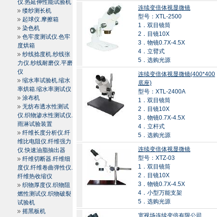
仪.热延伸性能试验机
连续变倍体视显微镜
缕纱测长机
型号：XTL-2500
起球仪.摩擦箱
1．双目镜筒
染色机
2．目镜10X
色牢度测试仪.色牢
3．物镜0.7X-4.5X
度烘箱
4．立臂式
纱线捻度机.纱线张
5．选购光源
力仪.纱线耐磨仪.平磨
仪
连续变倍体视显微镜(400*400
缩水率试验机.缩水
底座)
率烘箱.缩水率测试仪
型号：XTL-2400A
涂布机
1．双目镜筒
无纺布透水性测试
2．目镜10X
仪.织物渗水性测试仪.
3．物镜0.7X-4.5X
雨淋试验装置
4．立杆式
纤维长度分析仪.纤
5．选购光源
维比电阻仪.纤维强力
连续变倍体视显微镜
仪.快速油脂抽出器
型号：XTZ-03
纤维切断器.纤维细
1．双目镜筒
度仪.纤维卷曲弹性仪.
2．目镜10X
纤维热收缩仪
3．物镜0.7X-4.5X
织物厚度仪.织物阻
4．小型万能支架
燃性测试仪.织物破裂
5．选购光源
试验机
摇黑板机
宽视场连续变倍有限公司