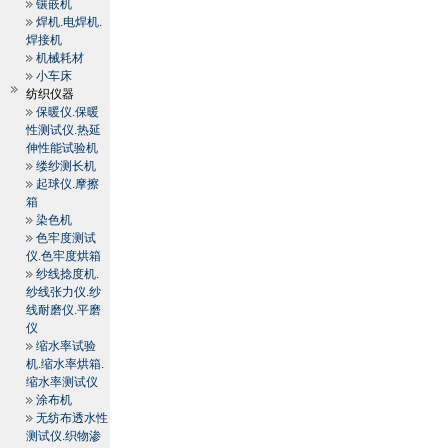
镶嵌机
焊机.电焊机.
焊接机
机械耗材
小车床
纺织仪器
保暖仪.保暖
性测试仪.热延
伸性能试验机
缕纱测长机
起球仪.摩擦
箱
染色机
色牢度测试
仪.色牢度烘箱
纱线捻度机.
纱线张力仪.纱
线耐磨仪.平磨
仪
缩水率试验
机.缩水率烘箱.
缩水率测试仪
涂布机
无纺布透水性
测试仪.织物渗