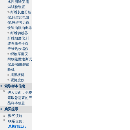
水性测试仪.雨
淋试验装置
纤维长度分析
仪.纤维比电阻
仪.纤维强力仪.
快速油脂抽出器
纤维切断器.
纤维细度仪.纤
维卷曲弹性仪.
纤维热收缩仪
织物厚度仪.
织物阻燃性测试
仪.织物破裂试
验机
摇黑板机
硬挺度仪
索取样本信息
进入页面，免费
索取您需要的产
品样本信息
购买提示
购买须知
联系信息：
总机(TEL)：