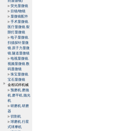
剖显微镜)
荧光显微镜
目镜/物镜
显微镜配件
手术显微镜.
医疗显微镜.裂
隙灯显微镜
电子显微镜.
扫描探针显微
镜.原子力显微
镜.隧道显微镜
电视显微镜.
视频显微镜.数
码显微镜
珠宝显微镜.
宝石显微镜
金相试样机械
预磨机.磨抛
机.磨平机.抛光
机
研磨机.研磨
器
切割机
球磨机.行星
式球摩机