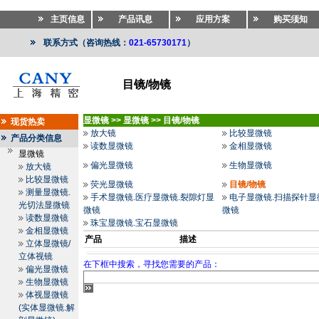
主页信息
产品讯息
应用方案
购买须知
联系方式（咨询热线：
021-65730171
）
目镜/物镜
显微镜
>>
显微镜
>>
目镜/物镜
现货热卖
放大镜
比较显微镜
产品分类信息
读数显微镜
金相显微镜
显微镜
偏光显微镜
生物显微镜
放大镜
比较显微镜
荧光显微镜
目镜/物镜
测量显微镜.
手术显微镜.医疗显微镜.裂隙灯显
电子显微镜.扫描探针显
光切法显微镜
微镜
微镜
读数显微镜
珠宝显微镜.宝石显微镜
金相显微镜
产品
描述
立体显微镜/
立体视镜
在下框中搜索，寻找您需要的产品：
偏光显微镜
生物显微镜
体视显微镜
(实体显微镜.解