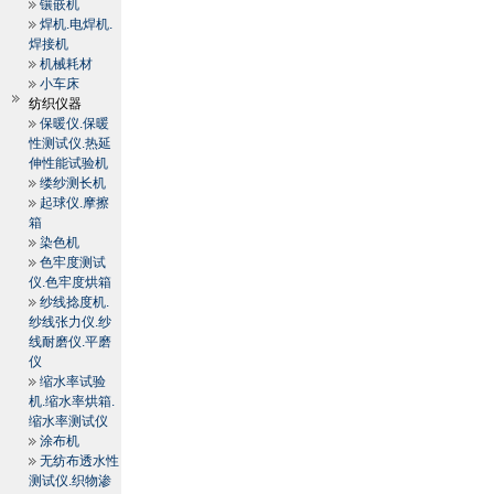
镶嵌机
焊机.电焊机.
焊接机
机械耗材
小车床
纺织仪器
保暖仪.保暖
性测试仪.热延
伸性能试验机
缕纱测长机
起球仪.摩擦
箱
染色机
色牢度测试
仪.色牢度烘箱
纱线捻度机.
纱线张力仪.纱
线耐磨仪.平磨
仪
缩水率试验
机.缩水率烘箱.
缩水率测试仪
涂布机
无纺布透水性
测试仪.织物渗