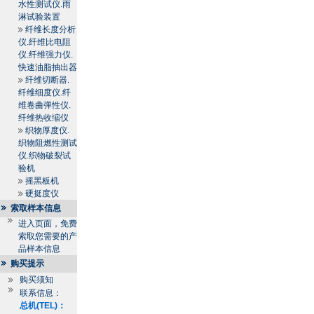
水性测试仪.雨
淋试验装置
纤维长度分析
仪.纤维比电阻
仪.纤维强力仪.
快速油脂抽出器
纤维切断器.
纤维细度仪.纤
维卷曲弹性仪.
纤维热收缩仪
织物厚度仪.
织物阻燃性测试
仪.织物破裂试
验机
摇黑板机
硬挺度仪
索取样本信息
进入页面，免费
索取您需要的产
品样本信息
购买提示
购买须知
联系信息：
总机(TEL)：