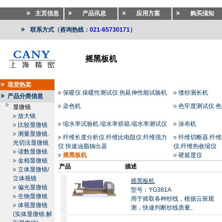
主页信息
产品讯息
应用方案
购买须知
联系方式（咨询热线：
021-65730171
）
摇黑板机
纺织仪器
>>
纺织仪器
>>
摇黑板机
现货热卖
保暖仪.保暖性测试仪.热延伸性能试验机
缕纱测长机
产品分类信息
染色机
色牢度测试仪.
显微镜
放大镜
缩水率试验机.缩水率烘箱.缩水率测试仪
涂布机
比较显微镜
测量显微镜.
纤维长度分析仪.纤维比电阻仪.纤维强力
纤维切断器.纤维
光切法显微镜
仪.快速油脂抽出器
仪.纤维热收缩仪
读数显微镜
摇黑板机
硬挺度仪
金相显微镜
产品
描述
立体显微镜/
立体视镜
摇黑板机
偏光显微镜
型号：YG381A
生物显微镜
用于摇取各种纱线，根据云斑观
体视显微镜
测，快速判断纱线质量。
(实体显微镜.解