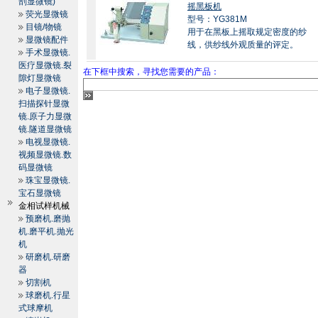
剖显微镜)
摇黑板机
荧光显微镜
型号：YG381M
目镜/物镜
用于在黑板上摇取规定密度的纱
显微镜配件
线，供纱线外观质量的评定。
手术显微镜.
医疗显微镜.裂
在下框中搜索，寻找您需要的产品：
隙灯显微镜
电子显微镜.
扫描探针显微
镜.原子力显微
镜.隧道显微镜
电视显微镜.
视频显微镜.数
码显微镜
珠宝显微镜.
宝石显微镜
金相试样机械
预磨机.磨抛
机.磨平机.抛光
机
研磨机.研磨
器
切割机
球磨机.行星
式球摩机