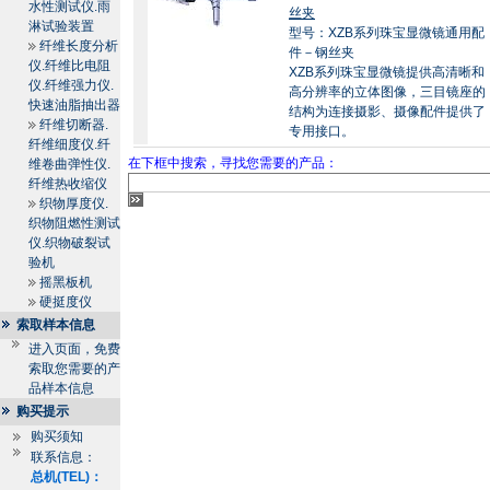
水性测试仪.雨
丝夹
淋试验装置
型号：XZB系列珠宝显微镜通用配
纤维长度分析
件－钢丝夹
仪.纤维比电阻
XZB系列珠宝显微镜提供高清晰和
仪.纤维强力仪.
高分辨率的立体图像，三目镜座的
快速油脂抽出器
结构为连接摄影、摄像配件提供了
纤维切断器.
专用接口。
纤维细度仪.纤
在下框中搜索，寻找您需要的产品：
维卷曲弹性仪.
纤维热收缩仪
织物厚度仪.
织物阻燃性测试
仪.织物破裂试
验机
摇黑板机
硬挺度仪
索取样本信息
进入页面，免费
索取您需要的产
品样本信息
购买提示
购买须知
联系信息：
总机(TEL)：