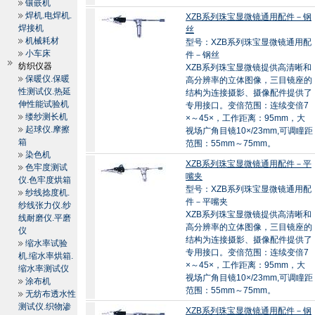
镶嵌机
焊机.电焊机.
XZB系列珠宝显微镜通用配件－钢
焊接机
丝
机械耗材
型号：XZB系列珠宝显微镜通用配
小车床
件－钢丝
纺织仪器
XZB系列珠宝显微镜提供高清晰和
保暖仪.保暖
高分辨率的立体图像，三目镜座的
性测试仪.热延
结构为连接摄影、摄像配件提供了
伸性能试验机
专用接口。变倍范围：连续变倍7
缕纱测长机
×～45×，工作距离：95mm，大
起球仪.摩擦
视场广角目镜10×/23mm,可调瞳距
箱
范围：55mm～75mm。
染色机
XZB系列珠宝显微镜通用配件－平
色牢度测试
嘴夹
仪.色牢度烘箱
型号：XZB系列珠宝显微镜通用配
纱线捻度机.
件－平嘴夹
纱线张力仪.纱
XZB系列珠宝显微镜提供高清晰和
线耐磨仪.平磨
高分辨率的立体图像，三目镜座的
仪
结构为连接摄影、摄像配件提供了
缩水率试验
专用接口。变倍范围：连续变倍7
机.缩水率烘箱.
×～45×，工作距离：95mm，大
缩水率测试仪
视场广角目镜10×/23mm,可调瞳距
涂布机
范围：55mm～75mm。
无纺布透水性
测试仪.织物渗
XZB系列珠宝显微镜通用配件－钢