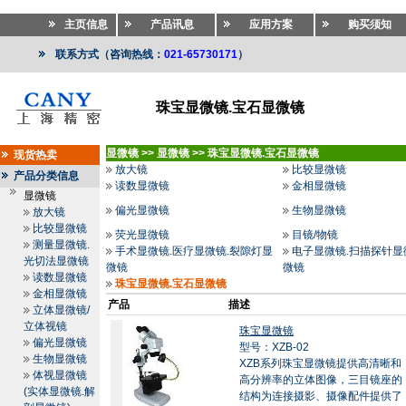
主页信息
产品讯息
应用方案
购买须知
联系方式（咨询热线：
021-65730171
）
珠宝显微镜.宝石显微镜
显微镜
>>
显微镜
>>
珠宝显微镜.宝石显微镜
现货热卖
放大镜
比较显微镜
产品分类信息
读数显微镜
金相显微镜
显微镜
偏光显微镜
生物显微镜
放大镜
比较显微镜
荧光显微镜
目镜/物镜
测量显微镜.
手术显微镜.医疗显微镜.裂隙灯显
电子显微镜.扫描探针显
光切法显微镜
微镜
微镜
读数显微镜
珠宝显微镜.宝石显微镜
金相显微镜
产品
描述
立体显微镜/
立体视镜
珠宝显微镜
偏光显微镜
型号：XZB-02
生物显微镜
XZB系列珠宝显微镜提供高清晰和
体视显微镜
高分辨率的立体图像，三目镜座的
(实体显微镜.解
结构为连接摄影、摄像配件提供了