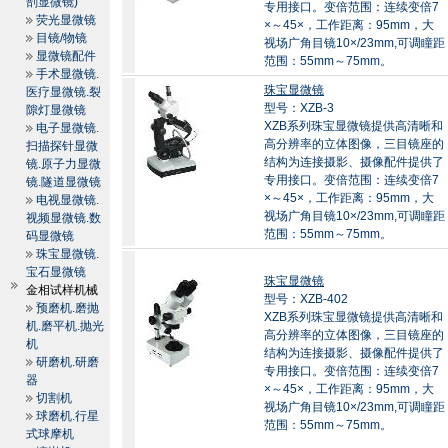
剖显微镜)
专用接口。变倍范围：连续变倍7
荧光显微镜
×～45×，工作距离：95mm，大
目镜/物镜
视场广角目镜10×/23mm,可调瞳距
显微镜配件
范围：55mm～75mm。
手术显微镜.
珠宝显微镜
医疗显微镜.裂
型号：XZB-3
隙灯显微镜
XZB系列珠宝显微镜提供高清晰和
电子显微镜.
高分辨率的立体图像，三目镜座的
扫描探针显微
结构为连接摄影、摄像配件提供了
镜.原子力显微
专用接口。变倍范围：连续变倍7
镜.隧道显微镜
×～45×，工作距离：95mm，大
电视显微镜.
视场广角目镜10×/23mm,可调瞳距
视频显微镜.数
范围：55mm～75mm。
码显微镜
珠宝显微镜.
宝石显微镜
珠宝显微镜
金相试样机械
型号：XZB-402
预磨机.磨抛
XZB系列珠宝显微镜提供高清晰和
机.磨平机.抛光
高分辨率的立体图像，三目镜座的
机
结构为连接摄影、摄像配件提供了
研磨机.研磨
专用接口。变倍范围：连续变倍7
器
×～45×，工作距离：95mm，大
切割机
视场广角目镜10×/23mm,可调瞳距
球磨机.行星
范围：55mm～75mm。
式球摩机