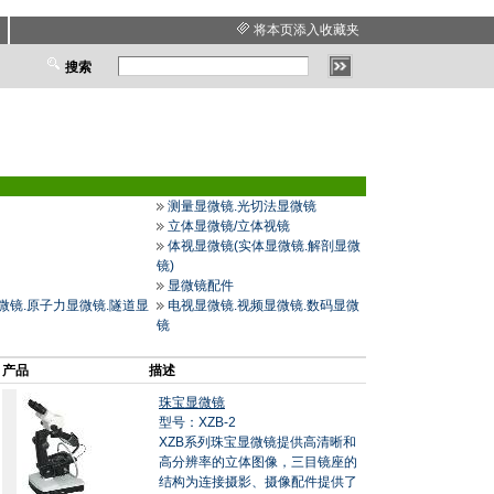
将本页添入收藏夹
搜索
测量显微镜.光切法显微镜
立体显微镜/立体视镜
体视显微镜(实体显微镜.解剖显微
镜)
显微镜配件
微镜.原子力显微镜.隧道显
电视显微镜.视频显微镜.数码显微
镜
产品
描述
珠宝显微镜
型号：XZB-2
XZB系列珠宝显微镜提供高清晰和
高分辨率的立体图像，三目镜座的
结构为连接摄影、摄像配件提供了