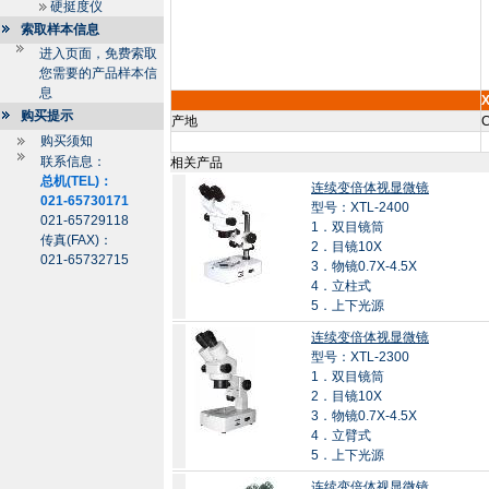
硬挺度仪
索取样本信息
进入页面，免费索取
您需要的产品样本信
息
X
购买提示
产地
C
购买须知
联系信息：
相关产品
总机(TEL)：
连续变倍体视显微镜
021-65730171
型号：XTL-2400
021-65729118
1．双目镜筒
传真(FAX)：
2．目镜10X
021-65732715
3．物镜0.7X-4.5X
4．立柱式
5．上下光源
连续变倍体视显微镜
型号：XTL-2300
1．双目镜筒
2．目镜10X
3．物镜0.7X-4.5X
4．立臂式
5．上下光源
连续变倍体视显微镜