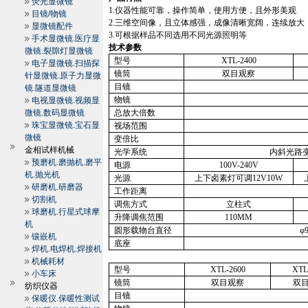
荧光显微镜
1.
仪器性能可靠，操作简单，使用方便，且外形美观
目镜/物镜
2.
三维空间像，且立体感强，成像清晰宽阔，连续放大
显微镜配件
3.
可根据样品不同选用不同光源照明等
手术显微镜.医疗显
技术参数
微镜.裂隙灯显微镜
型号
XTL-2400
电子显微镜.扫描探
镜筒
双目观察
针显微镜.原子力显微
目镜
镜.隧道显微镜
物镜
电视显微镜.视频显
微镜.数码显微镜
总放大倍数
珠宝显微镜.宝石显
视场范围
微镜
变倍比
金相试样机械
光学系统
内斜光路
预磨机.磨抛机.磨平
电源
100V-240V
机.抛光机
光源
上下卤素灯可调
12V10W
研磨机.研磨器
工作距离
切割机
调焦方式
立柱式
球磨机.行星式球摩
升降调焦范围
110MM
机
圆形载物台直径
φ
镶嵌机
底座
焊机.电焊机.焊接机
机械耗材
型号
XTL-2600
XTL
小车床
镜筒
双目观察
双
纺织仪器
目镜
保暖仪.保暖性测试