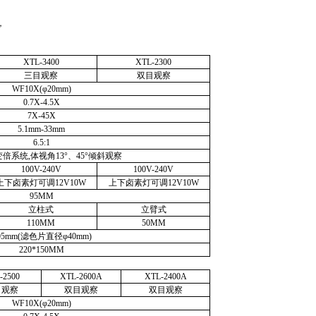
，
XTL-3400
XTL-2300
三目观察
双目观察
WF10X
(
φ
20mm
)
0.7X-4.5X
7X-45X
5.1mm
-33mm
6.5:1
变倍系统
,
体视角
13
°、
45
°倾斜观察
100V-240V
100V-240V
上下卤素灯可调
12V10W
上下卤素灯可调
12V10W
95MM
立柱式
立臂式
110MM
50MM
95mm
(
滤色片直径φ
40mm
)
220*
150MM
-2500
XTL
-2600A
XTL
-2400A
目观察
双目观察
双目观察
WF10X
(
φ
20mm
)