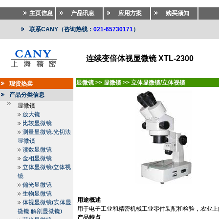
主页信息
产品讯息
应用方案
购买须知
联系CANY（咨询热线：
021-65730171
）
连续变倍体视显微镜 XTL-2300
显微镜
>>
显微镜
>>
立体显微镜/立体视镜
现货热卖
产品分类信息
显微镜
放大镜
比较显微镜
测量显微镜.光切法
显微镜
读数显微镜
金相显微镜
立体显微镜/立体视
镜
偏光显微镜
生物显微镜
用途概述
体视显微镜(实体显
用于电子工业和精密机械工业零件装配和检验，农业上
微镜.解剖显微镜)
产品特点