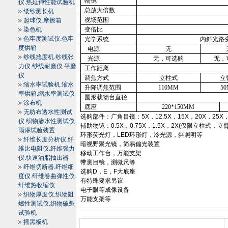
物镜
仪.热延伸性能试验机
总放大倍数
缕纱测长机
视场范围
起球仪.摩擦箱
染色机
变倍比
色牢度测试仪.色牢
光学系统
内斜光路
度烘箱
电源
无
纱线捻度机.纱线张
光源
无，可选购
无，
力仪.纱线耐磨仪.平磨
工作距离
仪
调焦方式
立柱式
立
缩水率试验机.缩水
升降调焦范围
110MM
5
率烘箱.缩水率测试仪
圆形载物台直径
涂布机
底座
220*
150MM
无纺布透水性测试
选购部件：广角目镜：
5X
，
12.5X
，
15X
，
20X
，
25X
仪.织物渗水性测试仪.
辅助物镜：
0.5X
，
0.75X
，
1.5X
，
2X(
仅限立柱式，立
雨淋试验装置
环形荧光灯，
LED
环形灯，冷光源，斜照明等
纤维长度分析仪.纤
暗视野聚光镜，简易偏光装置
维比电阻仪.纤维强力
移动工作台，万能支架
仪.快速油脂抽出器
带测目镜，测微尺等
纤维切断器.纤维细
选购
D
，
E
，
F
大底座
度仪.纤维卷曲弹性仪.
有特殊要求另议
纤维热收缩仪
电子眼等成像设备
织物厚度仪.织物阻
万能支架等
燃性测试仪.织物破裂
试验机
摇黑板机