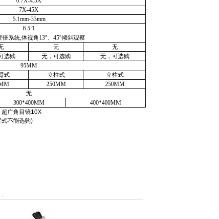
0.7X-4.5X
7X-45X
5.1mm
-33mm
6.5:1
变倍系统
,
体视角
13
°、
45
°倾斜观察
无
无
无
可选购
无，可选购
无，可选购
95MM
臂式
立柱式
立柱式
0MM
250MM
250MM
无
300*
400MM
400*
400MM
，超广角目镜
10X
臂式不能选购
)