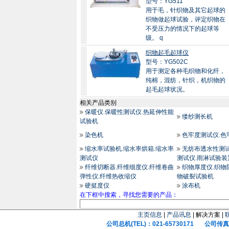
型号：YG511
用于毛，针织物及其它起球的
织物做起球试验，评定织物在
不受压力的情况下的起球等
级。 q
织物起毛起球仪
型号：YG502C
用于测定各种毛织物和化纤，
纯棉，混纺，针织，机织物的
起毛起球状况。
相关产品类别
保暖仪.保暖性测试仪.热延伸性能
缕纱测长机
试验机
染色机
色牢度测试仪.色
缩水率试验机.缩水率烘箱.缩水率
无纺布透水性测试
测试仪
测试仪.雨淋试验装
纤维切断器.纤维细度仪.纤维卷曲
织物厚度仪.织物
弹性仪.纤维热收缩仪
物破裂试验机
硬挺度仪
涂布机
在下框中搜索，寻找您需要的产品：
主页信息
|
产品讯息
| 解决方案 |
公司总机(TEL)：021-65730171 公司传真(F