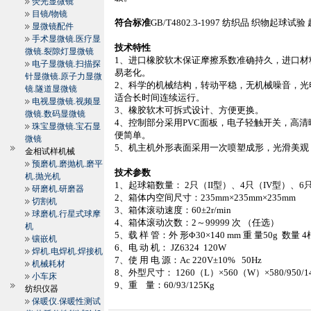
荧光显微镜
目镜/物镜
符合标准
GB/T4802.3-1997
纺织品 织物起球试验
显微镜配件
手术显微镜.医疗显
技术特性
微镜.裂隙灯显微镜
1
、进口橡胶软木保证摩擦系数准确持久，进口材
电子显微镜.扫描探
易老化。
针显微镜.原子力显微
2
、科学的机械结构，转动平稳，无机械噪音，光
镜.隧道显微镜
适合长时间连续运行。
电视显微镜.视频显
3
、橡胶软木可拆式设计、方便更换。
微镜.数码显微镜
4
、控制部分采用
PVC
面板，电子轻触开关，高清
珠宝显微镜.宝石显
便简单。
微镜
5
、机主机外形表面采用一次喷塑成形，光滑美观
金相试样机械
预磨机.磨抛机.磨平
技术参数
机.抛光机
1
、起球箱数量：
2
只（
II
型）、
4
只（
IV
型）、
6
研磨机.研磨器
2
、箱体内空间尺寸：
235mm
×
235mm
×
235mm
切割机
3
、箱体滚动速度：
60±2r/min
球磨机.行星式球摩
4
、箱体滚动次数：
2
～
99999
次 （任选）
机
5
、载 样 管：外 形
Φ30×
140 mm
重 量
50g
数量
4
镶嵌机
6
、电 动 机：
JZ6324
120W
焊机.电焊机.焊接机
7
、使 用 电 源：
Ac 220V±10%
50Hz
机械耗材
8
、外型尺寸：
1260
（
L
）
×560
（
W
）
×580/950/1
小车床
9
、重
量：
60/93/
125Kg
纺织仪器
保暖仪.保暖性测试