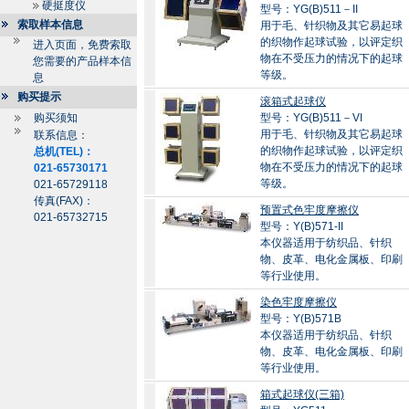
硬挺度仪
型号：YG(B)511－II
索取样本信息
用于毛、针织物及其它易起球
的织物作起球试验，以评定织
进入页面，免费索取
物在不受压力的情况下的起球
您需要的产品样本信
等级。
息
购买提示
滚箱式起球仪
购买须知
型号：YG(B)511－VI
用于毛、针织物及其它易起球
联系信息：
的织物作起球试验，以评定织
总机(TEL)：
物在不受压力的情况下的起球
021-65730171
等级。
021-65729118
传真(FAX)：
预置式色牢度摩擦仪
021-65732715
型号：Y(B)571-II
本仪器适用于纺织品、针织
物、皮革、电化金属板、印刷
等行业使用。
染色牢度摩擦仪
型号：Y(B)571B
本仪器适用于纺织品、针织
物、皮革、电化金属板、印刷
等行业使用。
箱式起球仪(三箱)