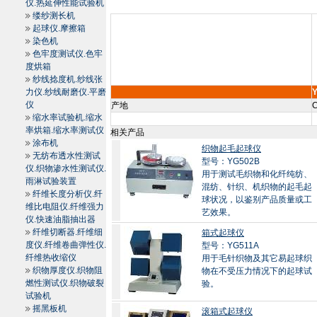
仪.热延伸性能试验机
缕纱测长机
起球仪.摩擦箱
染色机
色牢度测试仪.色牢
度烘箱
纱线捻度机.纱线张
力仪.纱线耐磨仪.平磨
Y
仪
产地
C
缩水率试验机.缩水
率烘箱.缩水率测试仪
相关产品
涂布机
织物起毛起球仪
无纺布透水性测试
型号：YG502B
仪.织物渗水性测试仪.
用于测试毛织物和化纤纯纺、
雨淋试验装置
混纺、针织、机织物的起毛起
纤维长度分析仪.纤
球状况，以鉴别产品质量或工
维比电阻仪.纤维强力
艺效果。
仪.快速油脂抽出器
纤维切断器.纤维细
箱式起球仪
度仪.纤维卷曲弹性仪.
型号：YG511A
纤维热收缩仪
用于毛针织物及其它易起球织
织物厚度仪.织物阻
物在不受压力情况下的起球试
燃性测试仪.织物破裂
验。
试验机
摇黑板机
滚箱式起球仪