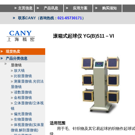
主页信息
产品讯息
应用方案
购买须知
联系CANY（咨询热线：
021-65730171
）
滚箱式起球仪 YG(B)511－VI
纺织仪器
>>
纺织仪器
>>
起球仪.摩擦箱
现货热卖
产品分类信息
显微镜
放大镜
比较显微镜
测量显微镜.光切法
显微镜
读数显微镜
金相显微镜
立体显微镜/立体视
镜
偏光显微镜
生物显微镜
适用范围
体视显微镜(实体显
用于毛、针织物及其它易起球的织物作起球
微镜.解剖显微镜)
级。