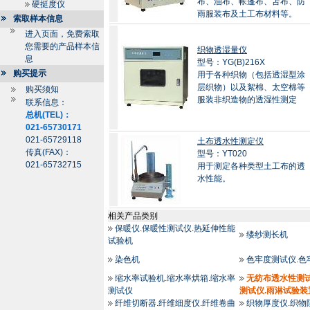
布、油布、帐篷布、苫布、防
硬挺度仪
雨服装布及土工布材料等。
索取样本信息
进入页面，免费索取
您需要的产品样本信
织物透湿量仪
息
型号：YG(B)216X
购买提示
用于各种织物（包括透湿型涂
层织物）以及絮棉、太空棉等
购买须知
服装非织造物的透湿性测定
联系信息：
总机(TEL)：
021-65730171
021-65729118
土布透水性测定仪
传真(FAX)：
型号：YT020
021-65732715
用于测定各种类型土工布的透
水性能。
相关产品类别
保暖仪.保暖性测试仪.热延伸性能
缕纱测长机
试验机
染色机
色牢度测试仪.色
缩水率试验机.缩水率烘箱.缩水率
无纺布透水性测试
测试仪
测试仪.雨淋试验装
纤维切断器.纤维细度仪.纤维卷曲
织物厚度仪.织物