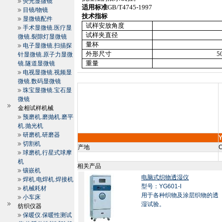
荧光显微镜
适用标准
GB/T4745-1997
目镜/物镜
技术指标
显微镜配件
试样安放角度
手术显微镜.医疗显
试样夹直径
微镜.裂隙灯显微镜
量杯
电子显微镜.扫描探
外形尺寸
5
针显微镜.原子力显微
重量
镜.隧道显微镜
电视显微镜.视频显
微镜.数码显微镜
珠宝显微镜.宝石显
微镜
金相试样机械
预磨机.磨抛机.磨平
机.抛光机
研磨机.研磨器
切割机
产地
C
球磨机.行星式球摩
机
相关产品
镶嵌机
电脑式织物透湿仪
焊机.电焊机.焊接机
型号：YG601-I
机械耗材
用于各种织物及涂层织物的透
小车床
湿试验。
纺织仪器
保暖仪.保暖性测试