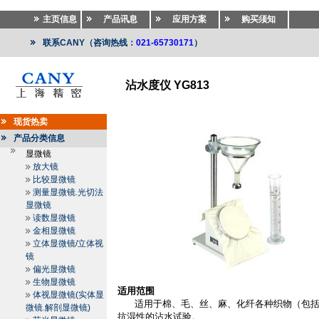
主页信息
产品讯息
应用方案
购买须知
联系CANY（咨询热线：
021-65730171
）
沾水度仪 YG813
纺织仪器
>>
纺织仪器
>>
无纺布透水性测试仪.织物渗
现货热卖
产品分类信息
显微镜
放大镜
比较显微镜
测量显微镜.光切法
显微镜
读数显微镜
金相显微镜
立体显微镜/立体视
镜
偏光显微镜
生物显微镜
适用范围
体视显微镜(实体显
适用于棉、毛、丝、麻、化纤各种织物（包
微镜.解剖显微镜)
抗湿性的沾水试验。