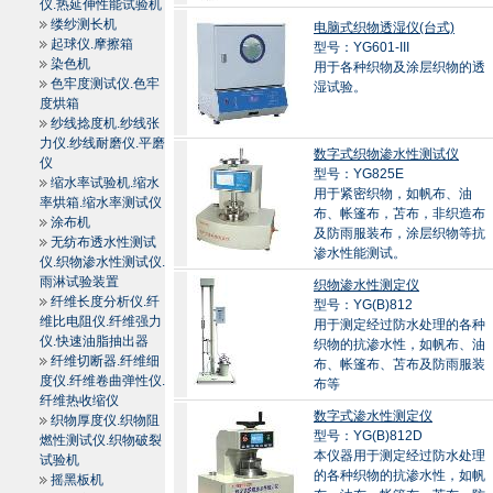
仪.热延伸性能试验机
缕纱测长机
电脑式织物透湿仪(台式)
起球仪.摩擦箱
型号：YG601-III
染色机
用于各种织物及涂层织物的透
色牢度测试仪.色牢
湿试验。
度烘箱
纱线捻度机.纱线张
力仪.纱线耐磨仪.平磨
数字式织物渗水性测试仪
仪
型号：YG825E
缩水率试验机.缩水
用于紧密织物，如帆布、油
率烘箱.缩水率测试仪
布、帐篷布，苫布，非织造布
涂布机
及防雨服装布，涂层织物等抗
无纺布透水性测试
渗水性能测试。
仪.织物渗水性测试仪.
雨淋试验装置
织物渗水性测定仪
纤维长度分析仪.纤
型号：YG(B)812
维比电阻仪.纤维强力
用于测定经过防水处理的各种
仪.快速油脂抽出器
织物的抗渗水性，如帆布、油
纤维切断器.纤维细
布、帐篷布、苫布及防雨服装
度仪.纤维卷曲弹性仪.
布等
纤维热收缩仪
数字式渗水性测定仪
织物厚度仪.织物阻
型号：YG(B)812D
燃性测试仪.织物破裂
本仪器用于测定经过防水处理
试验机
的各种织物的抗渗水性，如帆
摇黑板机